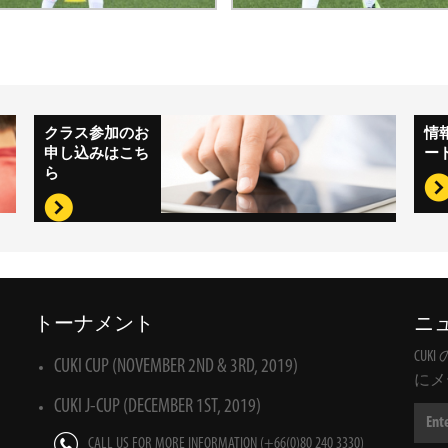
クラス参加のお
情
申し込みはこち
ー
ら
トーナメント
ニ
CU
CUKI CUP (NOVEMBER 2ND & 3RD, 2019)
にメ
CUKI J-CUP (DECEMBER 1ST, 2019)
CALL US FOR MORE INFORMATION (+66(0)80 240 3330)