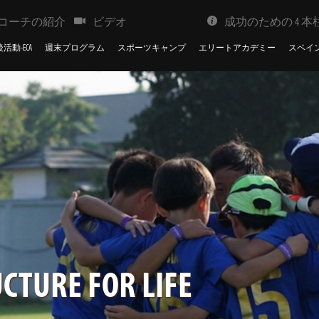
コーチの紹介
ビデオ
成功のための 4 本
活動-ECA
週末プログラム
スポーツキャンプ
エリートアカデミー
スペイ
CTURE FOR LIFE