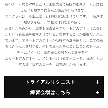
校のチームなど対戦したり、国際大会で各国の強豪チームと対戦
したりと競争力に富んだ機会を得られます。
プログラムは、毎週土曜日と日曜日に組まれています。（長期休
暇やタイ祝日、学校の休日などを除く）
入会した時点から、選手も保護者もエリートアカデミーに入会し
たという責任感を要求されていると理解することが重要だと思っ
ています。エリートアカデミーが期待する選手像とは、全ての練
習にきちんと参加する、そして最も大事なことは自分のチーム、
チームメイトに一生懸命な姿勢を示す選手です。
エリートアカデミーは、インター部（欧米人コーチ、英語）と日
本人部（日本人コーチ、日本語）があります。
トライアルリクエスト
練習会場はこちら