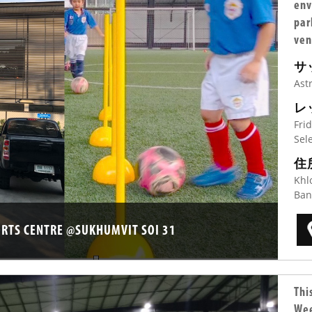
env
par
ven
サ
Ast
レ
Fri
Sel
住
Khl
Ban
ORTS CENTRE @SUKHUMVIT SOI 31
Thi
Wee