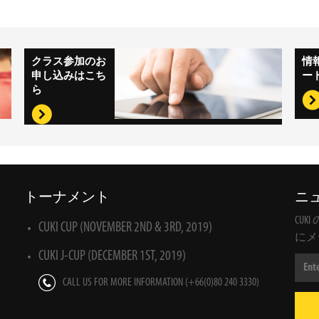
クラス参加のお
情
申し込みはこち
ー
ら
トーナメント
ニ
CU
CUKI CUP (NOVEMBER 2ND & 3RD, 2019)
にメ
CUKI J-CUP (DECEMBER 1ST, 2019)
CALL US FOR MORE INFORMATION (+66(0)80 240 3330)