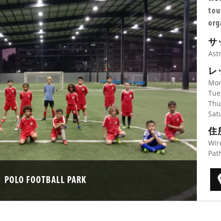
tou
org
サ
Ast
レ
Mon
Tue
Thu
Sat
住
Wir
Pat
POLO FOOTBALL PARK