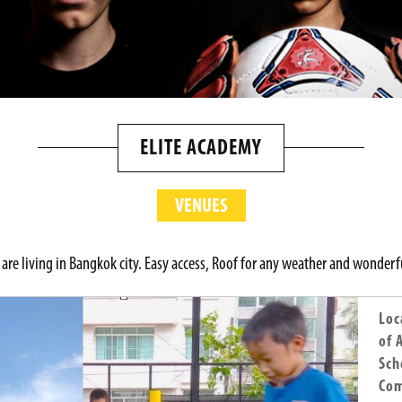
ELITE ACADEMY
VENUES
 are living in Bangkok city. Easy access, Roof for any weather and wonderful
Loc
of 
Sch
Com