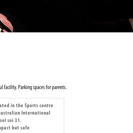
 facility. Parking spaces for parents.
ated in the Sports centre
Australian International
ool soi 31.
pact but safe