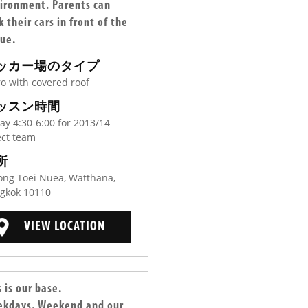
ironment. Parents can
k their cars in front of the
ue.
ッカー場のタイプ
ro with covered roof
ッスン時間
day 4:30-6:00 for 2013/14
ect team
所
ong Toei Nuea, Watthana,
gkok 10110
VIEW LOCATION
s is our base.
kdays, Weekend and our