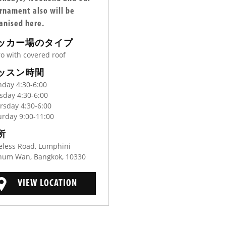
rnament also will be
anised here.
ッカー場のタイプ
ro with covered roof
ッスン時間
day 4:30-6:00
sday 4:30-6:00
rsday 4:30-6:00
urday 9:00-11:00
所
eless Road, Lumphini
hum Wan, Bangkok, 10330
VIEW LOCATION