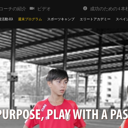
コーチの紹介
ビデオ
成功のための 4 本
活動-ECA
週末プログラム
スポーツキャンプ
エリートアカデミー
スペイ
PURPOSE, PLAY WITH A PAS