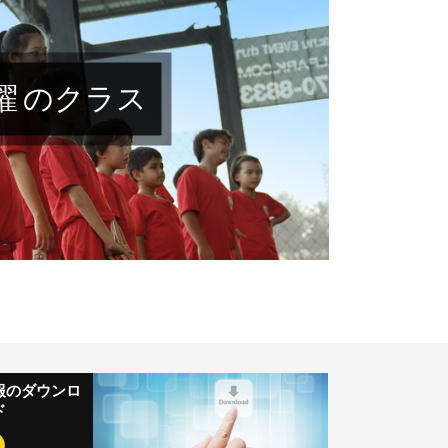
曜 のクラス
報のダウンロ
ド