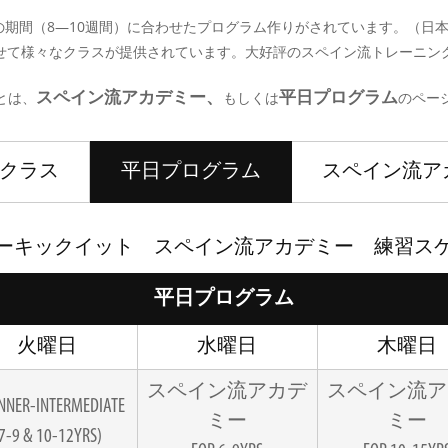
の期間（8—10週間）に合わせたプログラム作りがされています。（日本
せて様々なクラスが提供されています。大好評のスペイン流トレーニン
とは、
もしくは
のペー
スペイン流アカデミー、
平日プログラム
のクラス
平日プログラム
スペイン流ア
ーキックイット スペイン流アカデミー 練習ス
平日プログラム
火曜日
水曜日
木曜日
スペイン流アカデ
スペイン流ア
NNER-INTERMEDIATE
ミー
ミー
7-9 & 10-12YRS)