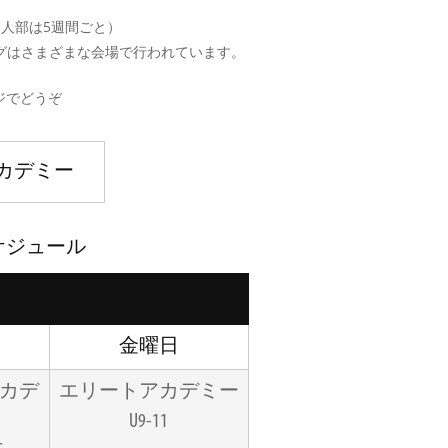
人部は5週間ごと）
グはさまざまな会場で行われています。
ジでどうぞ
カデミー
ケジュール
金曜日
カデ
エリートアカデミー
U9-11