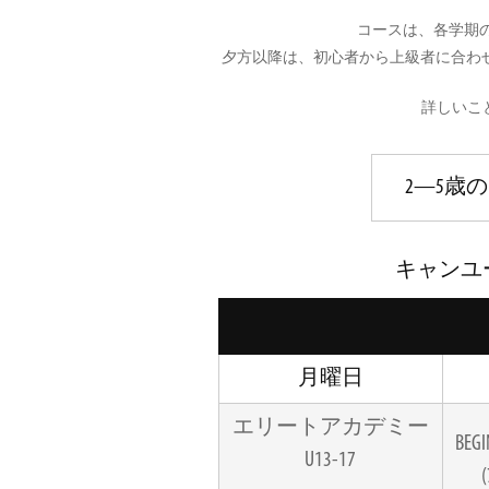
コースは、各学期
夕方以降は、初心者から上級者に合わ
詳しいこ
2—5歳
キャンユ
月曜日
エリートアカデミー
BEGI
U13-17
(