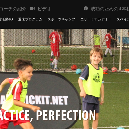
コーチの紹介
ビデオ
成功のための 4 本
活動-ECA
週末プログラム
スポーツキャンプ
エリートアカデミー
スペイ
CTICE, PERFECTION