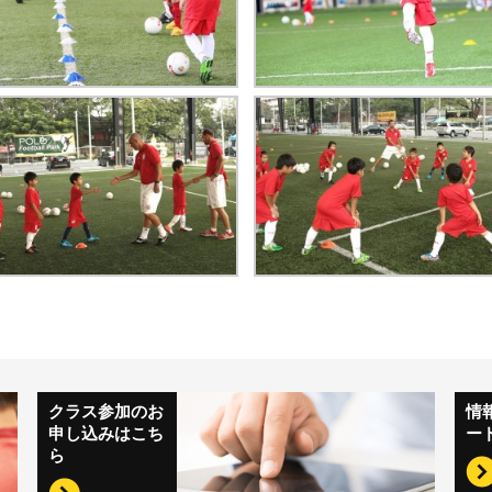
クラス参加のお
情
申し込みはこち
ー
ら